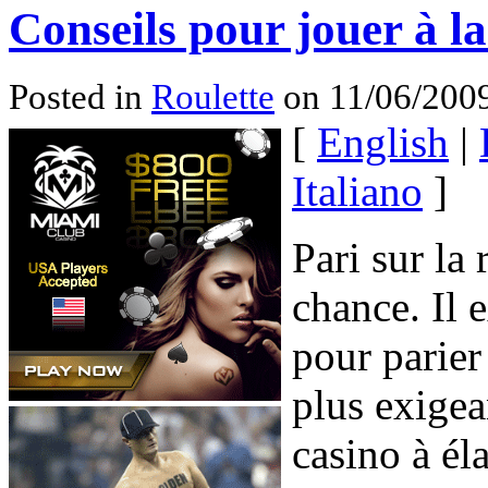
Conseils pour jouer à la
Posted in
Roulette
on 11/06/2009
[
English
|
Italiano
]
Pari sur la 
chance. Il 
pour parier 
plus exigea
casino à éla