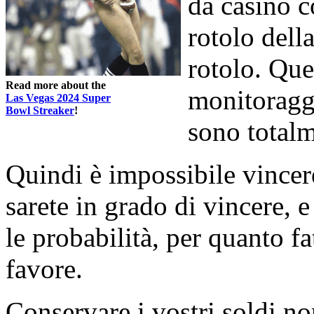
da casinò c
rotolo della
rotolo. Que
Read more about the
monitoraggi
Las Vegas 2024 Super
Bowl Streaker
!
sono totalm
Quindi è impossibile vincere
sarete in grado di vincere, 
le probabilità, per quanto fa
favore.
Conservare i vostri soldi no